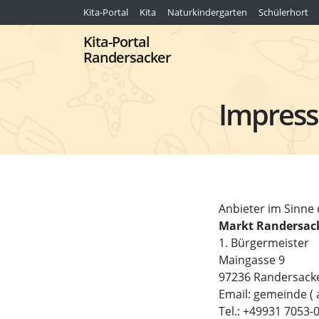
Kita-Portal
Kita
Naturkindergarten
Schülerhort
Kita-Portal
Randersacker
Impres
Anbieter im Sinne 
Markt Randersack
1. Bürgermeister
Maingasse 9
97236 Randersack
Email: gemeinde ( 
Tel.: +49931 7053-