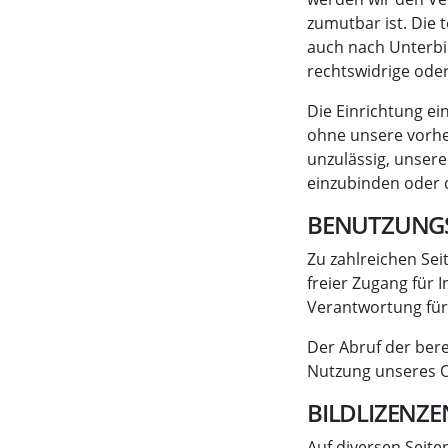
zumutbar ist. Die 
auch nach Unterbi
rechtswidrige ode
Die Einrichtung ei
ohne unsere vorher
unzulässig, unsere
einzubinden oder d
BENUTZUNG
Zu zahlreichen Sei
freier Zugang für 
Verantwortung für d
Der Abruf der bere
Nutzung unseres O
BILDLIZENZE
Auf diversen Seite