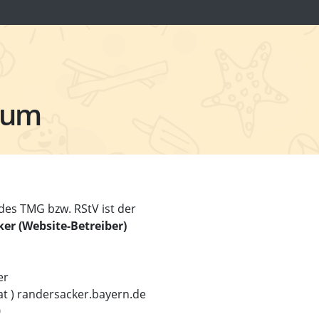
sum
des TMG bzw. RStV ist der
er (Website-Betreiber)
er
at ) randersacker.bayern.de
0