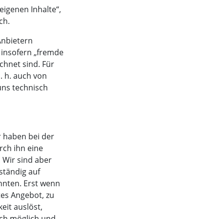
eigenen Inhalte“,
ch.
Anbietern
 insofern „fremde
chnet sind. Für
. h. auch von
uns technisch
r haben bei der
rch ihn eine
. Wir sind aber
 ständig auf
nnten. Erst wenn
tes Angebot, zu
keit auslöst,
sch möglich und