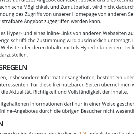
technische Möglichkeit und Zumutbarkeit wird nicht dadurch
ndung des Zugriffs von unserer Homepage von anderen Ser
r strafbare Angebot zugegriffen werden kann.
nes Hyper- und eines Inline-Links von anderen Webseiten a
ige schriftliche Zustimmung wird ausdrücklich untersagt. 
 Website oder deren Inhalte mittels Hyperlink in einem Teil
arzustellen.
SREGELN
ten, insbesondere Informationsangeboten, besteht ein unen
Interessenten. Für diese frei nutzbaren Seiten übernehmen w
ie Aktualität, Richtigkeit und Vollständigkeit der Inhalte.
itgehaltenen Informationen darf nur in einer Weise gescheh
nline-Angebotes durch die übrigen Besucher nicht wesentli
N
n wurde eine Auswahl der in dieser
PDF
aufgelisteten Fotoli