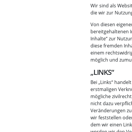
Wir sind als Websi
die wir zur Nutzun
Von diesen eigenen
bereitgehaltenen I
Inhalte“ zur Nutzu
diese fremden Inha
einem rechtswidrig
möglich und zumut
„LINKS“
Bei „Links“ handel
erstmaligen Verkn
mögliche zivilrecht
nicht dazu verpflic
Veränderungen zu 
wir feststellen od
dem wir einen Link 
werden wir den Ve