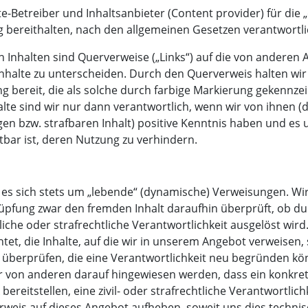
te-Betreiber und Inhaltsanbieter (Content provider) für die „
g bereithalten, nach den allgemeinen Gesetzen verantwortli
 Inhalten sind Querverweise („Links“) auf die von anderen 
nhalte zu unterscheiden. Durch den Querverweis halten wir
ng bereit, die als solche durch farbige Markierung gekennzei
lte sind wir nur dann verantwortlich, wenn wir von ihnen (d
en bzw. strafbaren Inhalt) positive Kenntnis haben und es 
bar ist, deren Nutzung zu verhindern.
t es sich stets um „lebende“ (dynamische) Verweisungen. Wi
üpfung zwar den fremden Inhalt daraufhin überprüft, ob du
liche oder strafrechtliche Verantwortlichkeit ausgelöst wird
htet, die Inhalte, auf die wir in unserem Angebot verweisen,
überprüfen, die eine Verantwortlichkeit neu begründen kö
er von anderen darauf hingewiesen werden, dass ein konkre
bereitstellen, eine zivil- oder strafrechtliche Verantwortlich
rweis auf dieses Angebot aufheben, soweit uns dies techni