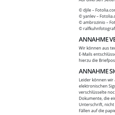
© djile – Fotolia.c
© yanlev – Fotolia
© ambrozinio – Fo
© ralfkuhnfotogra
ANNAHME VE
Wir können aus te
E-Mails entschlüsse
hierzu die Briefpo
ANNAHME SI
Leider können wir
elektronischen Sig
verschlüsselte noc
Dokumente, die ein
Unterschrift, nich
Fällen auf die pa